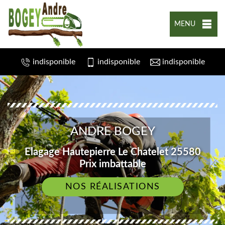
MENU
indisponible
indisponible
indisponible
ANDRE BOGEY
Elagage Hautepierre Le Chatelet 25580
Prix imbattable
NOS RÉALISATIONS