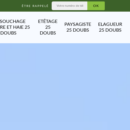
ÊTRE RAPPELÉ
SSOUCHAGE
ETÊTAGE
PAYSAGISTE
ELAGUEUR
RE ET HAIE 25
25
25 DOUBS
25 DOUBS
DOUBS
DOUBS